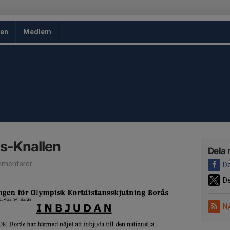
en
Medlem
s-Knallen
Dela 
mentarer
De
De
Ny