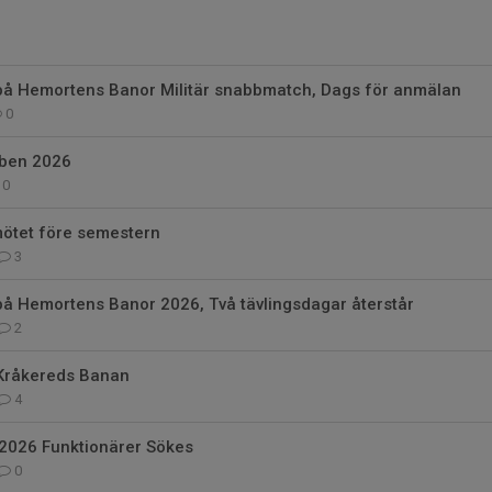
 på Hemortens Banor Militär snabbmatch, Dags för anmälan
0
ben 2026
0
mötet före semestern
3
på Hemortens Banor 2026, Två tävlingsdagar återstår
2
Kråkereds Banan
4
 2026 Funktionärer Sökes
0