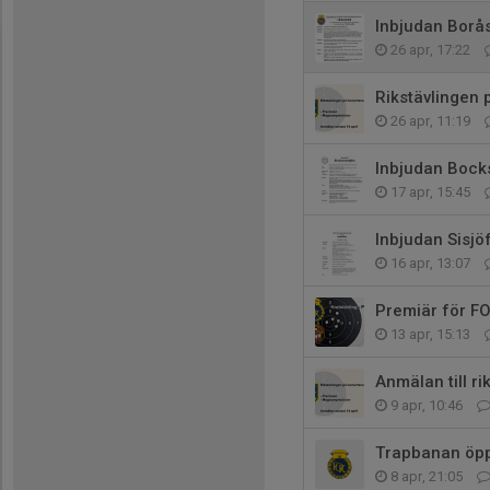
Inbjudan Borå
26 apr, 17:22
Rikstävlingen 
26 apr, 11:19
Inbjudan Bock
17 apr, 15:45
Inbjudan Sisjö
16 apr, 13:07
Premiär för FO
13 apr, 15:13
Anmälan till r
9 apr, 10:46
Trapbanan öpp
8 apr, 21:05