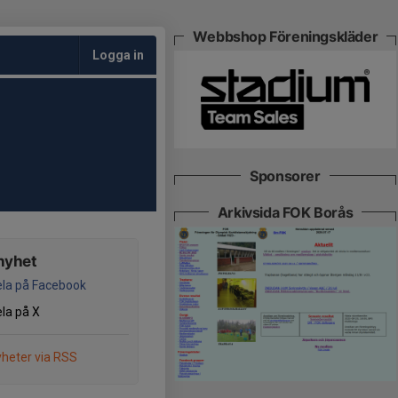
Webbshop Föreningskläder
Logga in
Sponsorer
Arkivsida FOK Borås
nyhet
la på Facebook
la på X
heter via RSS