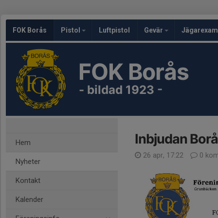
FOK Borås
Pistol
Luftpistol
Gevär
Jägarexam
FOK Borås
- bildad 1923 -
Inbjudan Borå
Hem
26 apr, 17:22
0 kom
Nyheter
Kontakt
Kalender