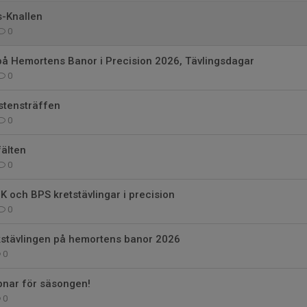
s-Knallen
0
på Hemortens Banor i Precision 2026, Tävlingsdagar
0
stensträffen
0
fälten
0
K och BPS kretstävlingar i precision
0
ikstävlingen på hemortens banor 2026
0
nar för säsongen!
0