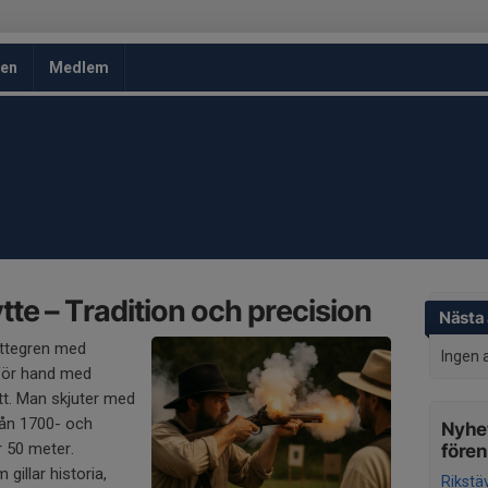
en
Medlem
te – Tradition och precision
Nästa 
yttegren med
Ingen 
 för hand med
tt. Man skjuter med
rån 1700- och
Nyhet
r 50 meter.
före
 gillar historia,
Rikstä