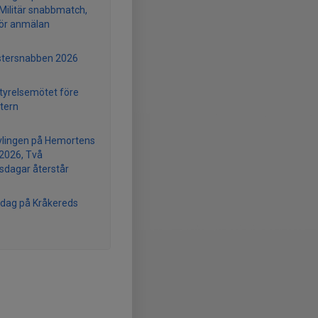
Militär snabbmatch,
ör anmälan
tersnabben 2026
styrelsemötet före
tern
vlingen på Hemortens
2026, Två
gsdagar återstår
dag på Kråkereds