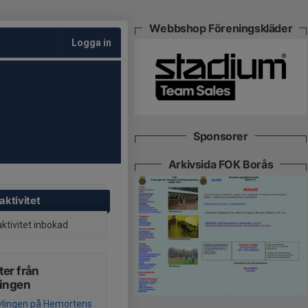
Webbshop Föreningskläder
Logga in
Sponsorer
Arkivsida FOK Borås
aktivitet
aktivitet inbokad
er från
ningen
vlingen på Hemortens