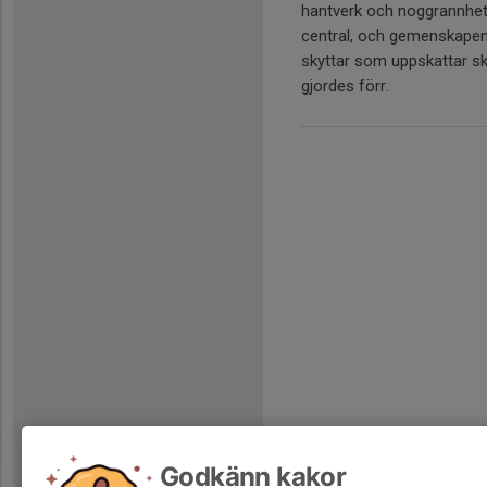
hantverk och noggrannhet
central, och gemenskapen
skyttar som uppskattar s
gjordes förr.
Godkänn kakor