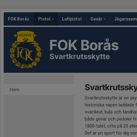
FOK Borås
Pistol
Luftpistol
Gevär
Jägarexam
FOK Borås
Svartkrutsskytte
Svartkrutsskyt
Hem
Svartkrutsskytte är en sk
historiska vapen laddade
svartkrut, kula och tändha
både gevär och pistoler f
1800-talet, ofta på 25 elle
Det är en sport för dig som