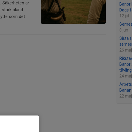
. Säkerheten är
Banor 
 stark bland
Dags f
12 jul
kytte som det
Semes
8 jun
Sista 
semes
26 maj
Rikstä
Banor 
tävlin
24 maj
Arbets
Banan
22 maj